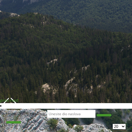
prev
next
Unesite dio naslova
Prikaz #