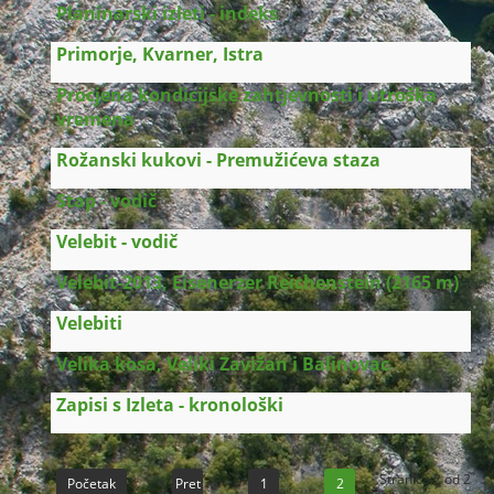
Planinarski izleti - indeks
Primorje, Kvarner, Istra
Procjena kondicijske zahtjevnosti i utroška
vremena
Rožanski kukovi - Premužićeva staza
Stap - vodič
Velebit - vodič
Velebit-2013, Eisenerzer Reichenstein (2165 m)
Velebiti
Velika kosa, Veliki Zavižan i Balinovac
Zapisi s Izleta - kronološki
Stranica 2 od 2
Početak
Pret
1
2