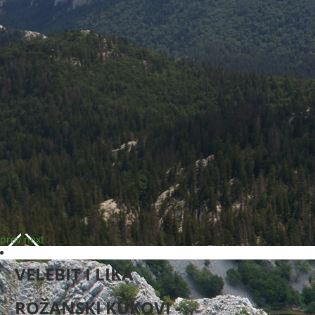
prev
next
VELEBIT I LIKA
ROŽANSKI KUKOVI -