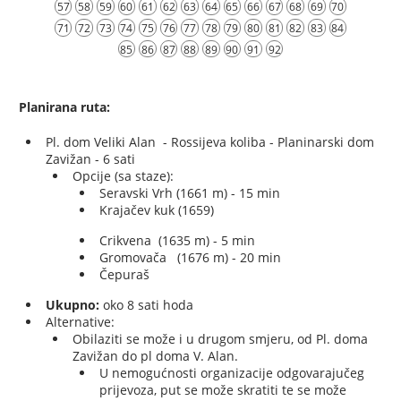
57
58
59
60
61
62
63
64
65
66
67
68
69
70
71
72
73
74
75
76
77
78
79
80
81
82
83
84
85
86
87
88
89
90
91
92
Planirana ruta:
Pl. dom Veliki Alan - Rossijeva koliba - Planinarski dom
Zavižan - 6 sati
Opcije (sa staze):
Seravski Vrh (1661 m) - 15 min
Krajačev kuk (1659)
Crikvena (1635 m) - 5 min
Gromovača (1676 m) - 20 min
Čepuraš
Ukupno:
oko 8 sati hoda
Alternative:
Obilaziti se može i u drugom smjeru, od Pl. doma
Zavižan do pl doma V. Alan.
U nemogućnosti organizacije odgovarajučeg
prijevoza, put se može skratiti te se može