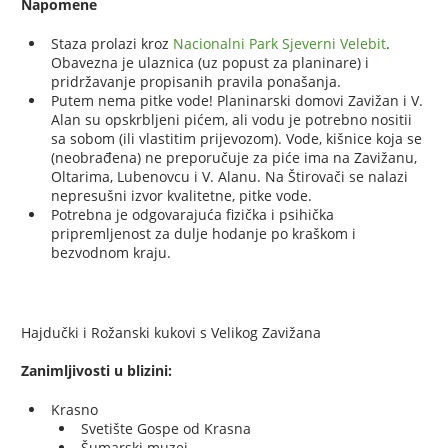
Napomene
Staza prolazi kroz
Nacionalni Park Sjeverni Velebit
.
Obavezna je ulaznica (uz popust za planinare) i
pridržavanje propisanih pravila ponašanja.
Putem nema pitke vode! Planinarski domovi Zavižan i V.
Alan su opskrbljeni pićem, ali vodu je potrebno nositii
sa sobom (ili vlastitim prijevozom). Vode, kišnice koja se
(neobrađena) ne preporučuje za piće ima na Zavižanu,
Oltarima, Lubenovcu i V. Alanu. Na Štirovači se nalazi
nepresušni izvor kvalitetne, pitke vode.
Potrebna je odgovarajuća fizička i psihička
pripremljenost za dulje hodanje po kraškom i
bezvodnom kraju.
Hajdučki i Rožanski kukovi s Velikog Zavižana
Zanimljivosti u blizini:
Krasno
Svetište Gospe od Krasna
Šumarski muzej