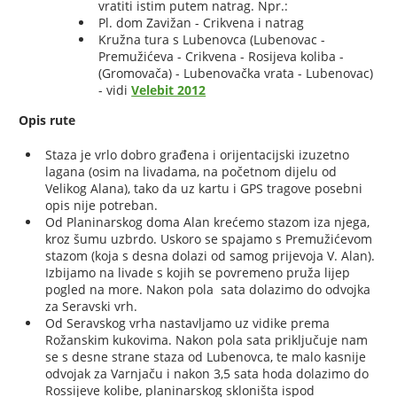
vratiti istim putem natrag. Npr.:
Pl. dom Zavižan - Crikvena i natrag
Kružna tura s Lubenovca (Lubenovac -
Premužićeva - Crikvena - Rosijeva koliba -
(Gromovača) - Lubenovačka vrata - Lubenovac)
- vidi
Velebit 2012
Opis rute
Staza je vrlo dobro građena i orijentacijski izuzetno
lagana (osim na livadama, na početnom dijelu od
Velikog Alana), tako da uz kartu i GPS tragove posebni
opis nije potreban.
Od Planinarskog doma Alan krećemo stazom iza njega,
kroz šumu uzbrdo. Uskoro se spajamo s Premužićevom
stazom (koja s desna dolazi od samog prijevoja V. Alan).
Izbijamo na livade s kojih se povremeno pruža lijep
pogled na more. Nakon pola sata dolazimo do odvojka
za Seravski vrh.
Od Seravskog vrha nastavljamo uz vidike prema
Rožanskim kukovima. Nakon pola sata priključuje nam
se s desne strane staza od Lubenovca, te malo kasnije
odvojak za Varnjaču i nakon 3,5 sata hoda dolazimo do
Rossijeve kolibe, planinarskog skloništa ispod