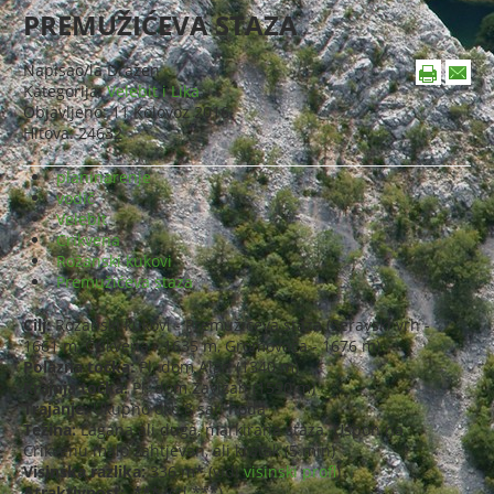
PREMUŽIĆEVA STAZA
Napisao/la
Dražen
Kategorija:
Velebit i Lika
Objavljeno: 11 Kolovoz 2016
Hitova: 24632
planinarenje
vodič
Velebit
Crikvena
Rožanski kukovi
Premužićeva staza
Cilj:
Rožanski kukovi - Premužićeva staza (Seravski vrh -
1661 m, Crikvena - 1635 m, Gromovača - 1676 m)
Polazna točka:
Pl. dom Alan (1340 m)
Krajnja točka:
Pl. dom Zavižan (1590 m)
Trajanje:
Ukupno oko 8 sati hoda
Težina:
Lagana ali duga, markirana staza. Uspon na
Crikvenu malo zahtjevan, ali kratak (5 min)
Visinska razlika:
336 m
*
(vidi
visinski profl
)
Atraktivnost: ***
(od ***)