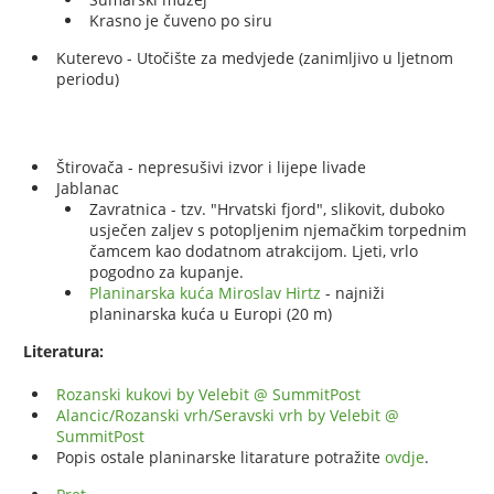
Krasno je čuveno po siru
Kuterevo - Utočište za medvjede (zanimljivo u ljetnom
periodu)
Štirovača - nepresušivi izvor i lijepe livade
Jablanac
Zavratnica - tzv. "Hrvatski fjord", slikovit, duboko
usječen zaljev s potopljenim njemačkim torpednim
čamcem kao dodatnom atrakcijom. Ljeti, vrlo
pogodno za kupanje.
Planinarska kuća Miroslav Hirtz
- najniži
planinarska kuća u Europi (20 m)
Literatura:
Rozanski kukovi by Velebit @ SummitPost
Alancic/Rozanski vrh/Seravski vrh by Velebit @
SummitPost
Popis ostale planinarske litarature potražite
ovdje
.