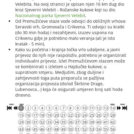
Velebita. Na ovoj stranici je opisan njen 16 km dug dio
kroz Sjeverni Velebit - Rožanske kukove koji su dio
Nacionalnog parka Sjeverni Velebit
.
Od Premužićeve staze vode odvojci do obližnjih vrhova:
Seravski vrh, Gromovača i Crikvena. Ti odvojci su kratki
(do 30 min hoda) i nezahtjevni, izuzev uspona na
Crikvenu gdje je potrebno malo veranja (ali je isto
kratak - 5 min).
Kako su početna i krajnja točka vrlo udaljene, a javni
prijevoz do njih nije raspoloživ, potrebno je organizirati
individualni prijevoz. Izlet Premužićevom stazom može
se kombinirati s izletom u Hajdučke kukove, u
suprotnom smjeru. Medjutim, zbog duljine i
zahtjevnosti toga puta preporuča se pažljiva
organizacija prijevoza (do/od Škrbine Drage,
Lubenovca...) koja će osigurati umjeren broj sati hoda
dnevno.
1
2
3
4
5
6
7
8
9
10
11
12
13
14
15
16
17
18
19
20
21
22
23
24
25
26
27
28
29
30
31
32
33
34
35
36
37
38
39
40
41
42
43
44
45
46
47
48
49
50
51
52
53
54
55
56