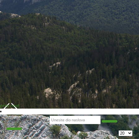
prev
next
Unesite dio naslova
Prikaz #