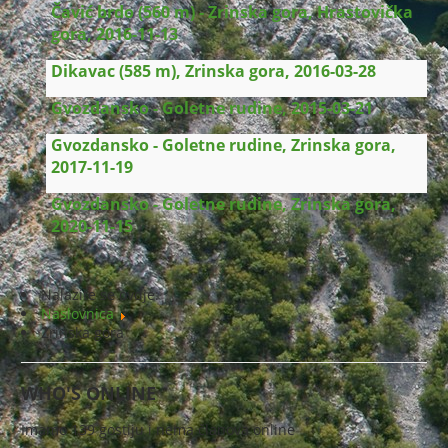
Čavić brdo (560 m) - Zrinska gora, Hrastovička
gora, 2016-11-13
Dikavac (585 m), Zrinska gora, 2016-03-28
Gvozdansko - Goletne rudine, 2015-03-21
Gvozdansko - Goletne rudine, Zrinska gora,
2017-11-19
Gvozdansko - Goletne rudine, Zrinska gora,
2020-11-15
Nalazite se ovdje:
Naslovnica
Zrinska gora
WHO'S ONLINE
Imamo 139 gostiju i nema članova online