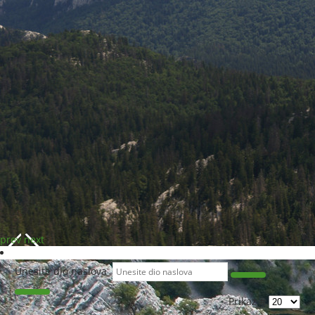
prev
next
Unesite dio naslova
Prikaz #