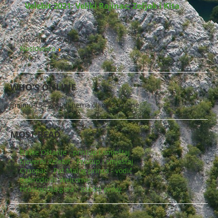
Velebit 2021: Veliki Rajinac; Zečjak i Kita
Nalazite se ovdje:
Naslovnica
Zečjak
WHO'S ONLINE
Imamo 154 gosta i nema članova online
MOST READ
Baške Oštarije - pristup i smještaj
Sjeverni Velebit - Pristup i smještaj
Crnopac - Put Malog princa - vodič
Dobrodošli! Welcome!
Hrastovička gora - Istočni prilaz