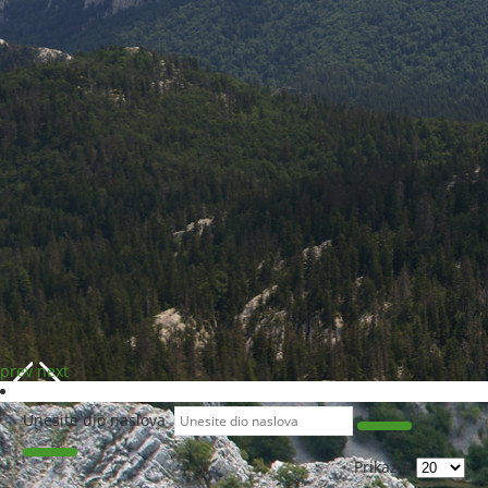
prev
next
Unesite dio naslova
Prikaz #