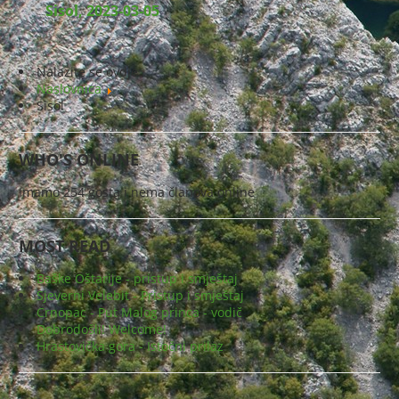
Sisol, 2023-03-05
Nalazite se ovdje:
Naslovnica
Sisol
WHO'S ONLINE
Imamo 254 gosta i nema članova online
MOST READ
Baške Oštarije - pristup i smještaj
Sjeverni Velebit - Pristup i smještaj
Crnopac - Put Malog princa - vodič
Dobrodošli! Welcome!
Hrastovička gora - Istočni prilaz