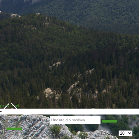
prev
next
Unesite dio naslova
Prikaz #