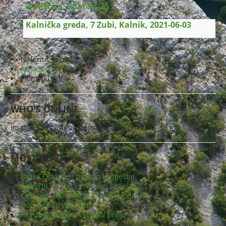
Ivanščica, 2021-04-25
Kalnička greda, 7 Zubi, Kalnik, 2021-06-03
Nalazite se ovdje:
Naslovnica
Pionirski put
WHO'S ONLINE
Imamo 125 gostiju i nema članova online
MOST READ
Baške Oštarije - pristup i smještaj
Sjeverni Velebit - Pristup i smještaj
Crnopac - Put Malog princa - vodič
Dobrodošli! Welcome!
Hrastovička gora - Istočni prilaz