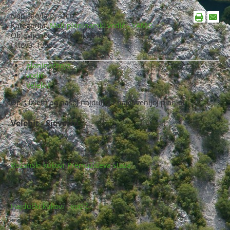
Napisao/la
Dražen
Kategorija:
Mali planinarski vodič - YAMG
Objavljeno: 31 Srpanj 2016
Hitova: 13555
planinarenje
vodič
Velebit
Opis izleta po našoj najduljoj i najčuvenijoj planini.
Velebit - Sjeverni
Rožanski kukovi-Premužićeva staza
Hajdučki kukovi - vodič