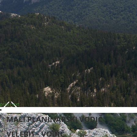
prev
next
MALI PLANINARSKI VODIČ
VELEBIT - VODIČ