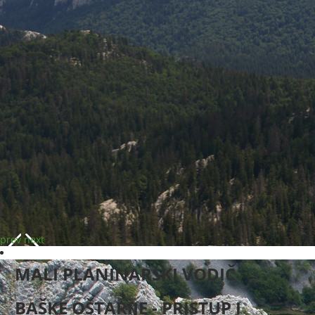
prev
next
MALI PLANINARSKI VODIČ
BAŠKE OŠTARIJE - PRISTUP I