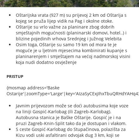
od Zadra Jadranskom turističkom cestom
Oštarijska vrata (927 m) su prijevoj 2 km od Oštarija s
kojeg se pruža lijep vidik na Pag i okolne otoke.
Oštarije su vrlo važne za planinare zbog dobrih
smještajnih mogućnosti (planinarski domovi, hotel..) i
blizine pojedinih vrhova Srednjeg i Južnog Velebita
Osim toga, Oštarije su samo 19 km od mora te je
moguće je u ljetnim mjesecima kombinirati kupanje s
planinarenjem i smještajem na većoj nadmorskoj visini
koja nudi dodatno osvježenje
PRISTUP
{mosmap address='Baske
Ostarije'|zoomType='Large'|key='AIzaSyCExjIhxTbuQRHdYAHq43
Javnim prijevozom može se doći autobusima koje voze
na liniji Gospić-Karlobag (ili Zagreb-Karlobag).
Autobusna stanica je Baške Oštarije. Gospić je i na
pruzi Zagreb-Knin-Split tako da je dostupan i vlakom.
S ceste Gospić-Karlobag do Stupačinova, polazišta za
Kizu vodi uski asfaltirani odvojak dug 3 km, koji se