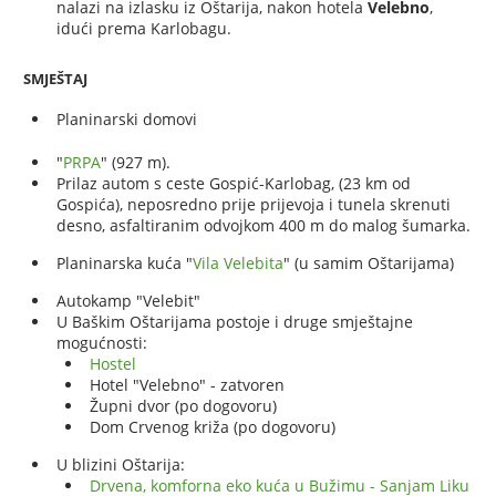
nalazi na izlasku iz Oštarija, nakon hotela
Velebno
,
idući prema Karlobagu.
SMJEŠTAJ
Planinarski domovi
"
PRPA
" (927 m).
Prilaz autom s ceste Gospić-Karlobag, (23 km od
Gospića), neposredno prije prijevoja i tunela skrenuti
desno, asfaltiranim odvojkom 400 m do malog šumarka.
Planinarska kuća "
Vila Velebita
" (u samim Oštarijama)
Autokamp "Velebit"
U Baškim Oštarijama postoje i druge smještajne
mogućnosti:
Hostel
Hotel "Velebno" - zatvoren
Župni dvor (po dogovoru)
Dom Crvenog križa (po dogovoru)
U blizini Oštarija:
Drvena, komforna eko kuća u Bužimu - Sanjam Liku