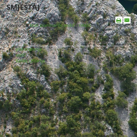
SMJEŠTAJ
Napisao/la
Dražen
Kategorija:
Mali planinarski vodič - YAMG
Objavljeno: 30 Srpanj 2016
Hitova: 46991
planinarenje
vodič
Baške Oštarije
Ukratko
Baške Oštarije (ili samo Oštarije) su selo na cesti
Gospić-Karlobag na nadmorskoj visini od 924 m,
udaljeno 21 km od Gospića i 19 km od Karlobaga.
Gospić je udaljen oko 200 km od Zagreba (izlaz Gospić
na autocesti A1), a Karlobag 127 km od Rijeke i 91 km