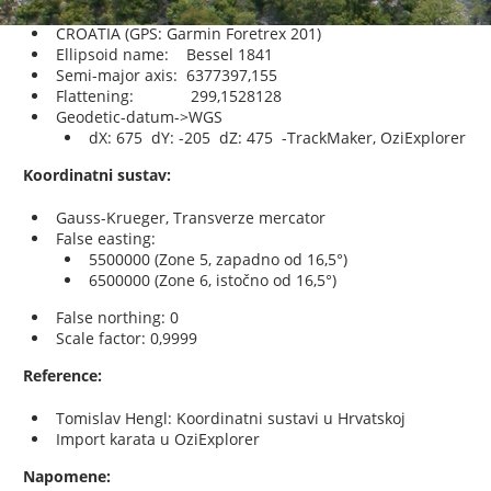
CROATIA (GPS: Garmin Foretrex 201)
Ellipsoid name: Bessel 1841
Semi-major axis: 6377397,155
Flattening: 299,1528128
Geodetic-datum->WGS
dX: 675 dY: -205 dZ: 475 -TrackMaker, OziExplorer
Koordinatni sustav:
Gauss-Krueger, Transverze mercator
False easting:
5500000 (Zone 5, zapadno od 16,5°)
6500000 (Zone 6, istočno od 16,5°)
False northing: 0
Scale factor: 0,9999
Reference:
Tomislav Hengl: Koordinatni sustavi u Hrvatskoj
Import karata u OziExplorer
Napomene: