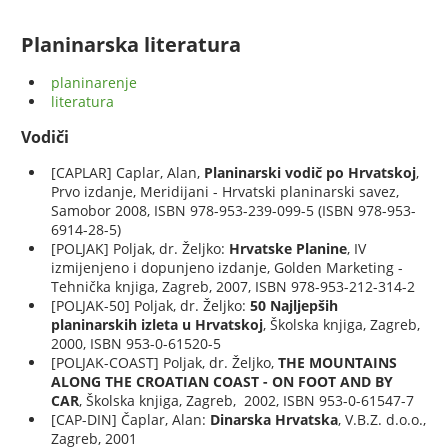
Planinarska literatura
planinarenje
literatura
Vodiči
[CAPLAR] Caplar, Alan,
Planinarski vodič po Hrvatskoj
,
Prvo izdanje, Meridijani - Hrvatski planinarski savez,
Samobor 2008, ISBN 978-953-239-099-5 (ISBN 978-953-
6914-28-5)
[POLJAK] Poljak, dr. Željko:
Hrvatske Planine
, IV
izmijenjeno i dopunjeno izdanje, Golden Marketing -
Tehnička knjiga, Zagreb, 2007, ISBN 978-953-212-314-2
[POLJAK-50] Poljak, dr. Željko:
50 Najljepših
planinarskih izleta u Hrvatskoj
, Školska knjiga, Zagreb,
2000, ISBN 953-0-61520-5
[POLJAK-COAST] Poljak, dr. Željko,
THE MOUNTAINS
ALONG THE CROATIAN COAST - ON FOOT AND BY
CAR
, Školska knjiga, Zagreb, 2002, ISBN 953-0-61547-7
[CAP-DIN] Čaplar, Alan:
Dinarska Hrvatska
, V.B.Z. d.o.o.,
Zagreb, 2001