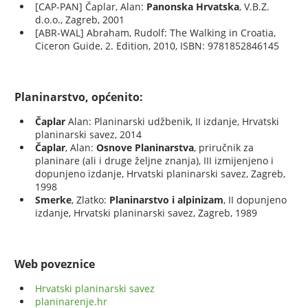
[CAP-PAN] Čaplar, Alan:
Panonska Hrvatska
, V.B.Z.
d.o.o., Zagreb, 2001
[ABR-WAL] Abraham, Rudolf: The Walking in Croatia,
Ciceron Guide, 2. Edition, 2010, ISBN: 9781852846145
Planinarstvo, općenito:
Čaplar
Alan: Planinarski udžbenik, II izdanje, Hrvatski
planinarski savez, 2014
Čaplar
, Alan:
Osnove Planinarstva
, priručnik za
planinare (ali i druge željne znanja), III izmijenjeno i
dopunjeno izdanje, Hrvatski planinarski savez, Zagreb,
1998
Smerke
, Zlatko:
Planinarstvo i alpinizam
, II dopunjeno
izdanje, Hrvatski planinarski savez, Zagreb, 1989
Web poveznice
Hrvatski planinarski savez
planinarenje.hr