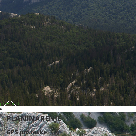
prev
next
PLANINARENJE
GPS postavke