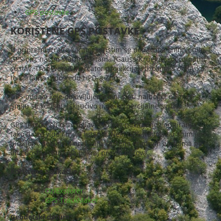
GPS postavke
KORIŠTENE GPS POSTAVKE
U pripremi izrade karata, koristim se podacima snimljenim
GPS-om, našim starim kartama (Gauss-Krueger koordinatni
sustav, Transverse Mercator projekcija), skicama s obilaska
te kartama u posjedu HPD-a Zrin.
GPS podaci koje objavljujem dani su u najboljoj namjeri.
Smiju se koristiti isključivo u ne-komercijalne svrhe.
GPS tragovi su dani uglavnom bez naknadnog editiranja,
tako da se vide i moja lutanja, Neki GPS tragovi su snimljeni
biciklom, neki pri skupljanju kestena i radnim akcijama pa
ima dosta vrludanja pokraj pravih putova.
Korištene aplikacije
OziExplorer
GPS TrackMaker
Geodetski datum: