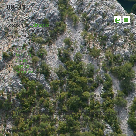
08-31
Napisao/la
Dražen
Kategorija:
Dalmacija
Objavljeno: 06 Rujan 2019
Hitova: 15490
ferata
Tulove grede
Čikola
Fortica
Perunika
Odredišta:
Tulove grede, Ferata Čikola, Ferata Fortica, Ferata
Perunika
Težina:
Tehnčki umjereno zahtjevno (ferate..), kondicijski
lagano (ali nabere se ipak dosta za hodati)
Tip staze:
Osigurani, označeni pješački putevi