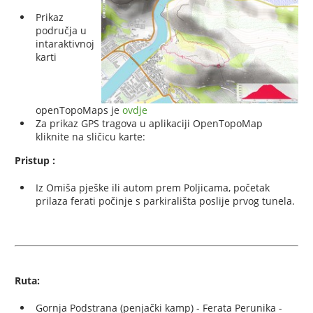
Prikaz
područja u
intaraktivnoj
karti
openTopoMaps je
ovdje
Za prikaz GPS tragova u aplikaciji OpenTopoMap
kliknite na sličicu karte:
Pristup :
Iz Omiša pješke ili autom prem Poljicama, početak
prilaza ferati počinje s parkirališta poslije prvog tunela.
Ruta:
Gornja Podstrana (penjački kamp) - Ferata Perunika -