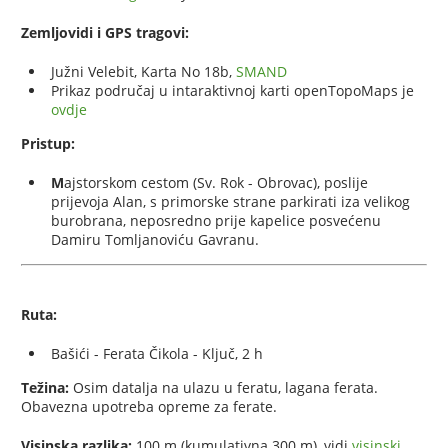
Zemljovidi i GPS tragovi:
Južni Velebit, Karta No 18b,
SMAND
Prikaz područaj u intaraktivnoj karti openTopoMaps je
ovdje
Pristup:
M
ajstorskom cestom (Sv. Rok - Obrovac), poslije
prijevoja Alan, s primorske strane parkirati iza velikog
burobrana, neposredno prije kapelice posvećenu
Damiru Tomljanoviću Gavranu.
Ruta:
Bašići - Ferata Čikola - Ključ, 2 h
Težina:
Osim datalja na ulazu u feratu, lagana ferata.
Obavezna upotreba opreme za ferate.
Visinska razlika:
100 m (kumulativna 300 m), vidi
visinski