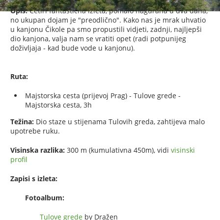
Opis:
Četiri fantastična izleta, pomalo nagurana u dva dana,
no ukupan dojam je "preodlično". Kako nas je mrak uhvatio
u kanjonu Čikole pa smo propustili vidjeti, zadnji, najljepši
dio kanjona, valja nam se vratiti opet (radi potpunijeg
doživljaja - kad bude vode u kanjonu).
Ruta:
Majstorska cesta (prijevoj Prag) - Tulove grede -
Majstorska cesta, 3h
Težina:
Dio staze u stijenama Tulovih greda, zahtijeva malo
upotrebe ruku.
Visinska razlika:
300 m (kumulativna 450m), vidi
visinski
profil
Zapisi s izleta:
Fotoalbum:
Tulove grede
by Dražen