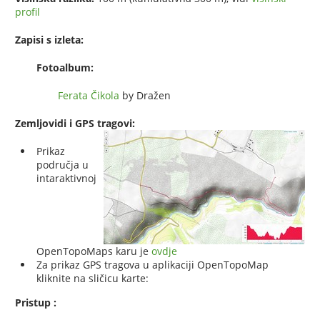
profil
Zapisi s izleta:
Fotoalbum:
Ferata Čikola
by Dražen
Zemljovidi i GPS tragovi:
Prikaz
područja u
intaraktivnoj
OpenTopoMaps karu je
ovdje
Za prikaz GPS tragova u aplikaciji OpenTopoMap
kliknite na sličicu karte:
Pristup :