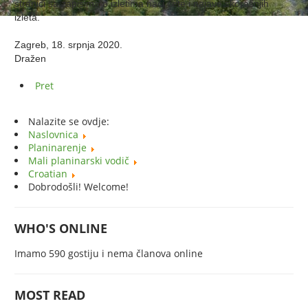
stranici sa zapisima o izletima naći ćete i najave skorašnjih
izleta.
Zagreb, 18. srpnja 2020.
Dražen
Pret
Nalazite se ovdje:
Naslovnica
Planinarenje
Mali planinarski vodič
Croatian
Dobrodošli! Welcome!
WHO'S ONLINE
Imamo 590 gostiju i nema članova online
MOST READ