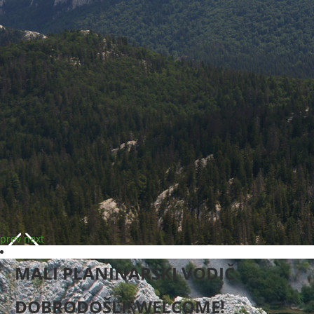
prev
next
MALI PLANINARSKI VODIČ
DOBRODOŠLI! WELCOME!