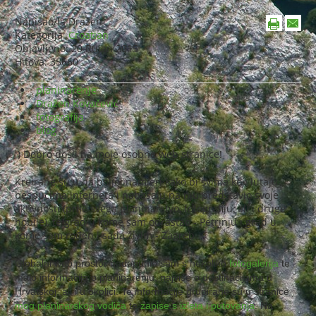
Napisao/la
Dražen
Kategorija:
Croatian
Objavljeno: 20 Rujan 2015
Hitova: 35660
planinarenje
Dražen Kovačević
fotografija
blog
:) Dobro došli na moje osobne web stranice!
Kreirane su u najboljoj namjeri kako bi svima koji lutaju
bespućima interneta i nabasaju na nju predstavio svoje
aktivnosti (prije svega planinarstvo, fotografiju, ali i druge
hobije), te grad u kome sam odrastao - Petrinju i grad u
kome sam rođen i sada živim - Zagreb.
Globalni web prostor nadopunio sam s nekoliko
fotogalerija
te
malo informacija o planinarenju, najviše o destinacijama u
Hrvatskoj, ali i u okolici. Te informacije grupirane su u stranice
mog planinarskog vodiča
te
zapise s izleta i putovanja
. Na