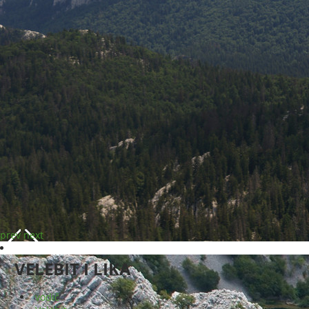
prev
next
VELEBIT I LIKA
vodič