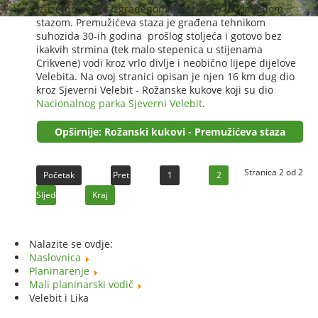
izuzetno dobro izgrađenom i u prirodu uklopljenom
stazom. Premužićeva staza je građena tehnikom
suhozida 30-ih godina prošlog stoljeća i gotovo bez
ikakvih strmina (tek malo stepenica u stijenama
Crikvene) vodi kroz vrlo divlje i neobično lijepe dijelove
Velebita. Na ovoj stranici opisan je njen 16 km dug dio
kroz Sjeverni Velebit - Rožanske kukove koji su dio
Nacionalnog parka Sjeverni Velebit
.
Opširnije: Rožanski kukovi - Premužićeva staza
Stranica 2 od 2
Početak
Pret
1
2
Sljedeće
Kraj
Nalazite se ovdje:
Naslovnica
Planinarenje
Mali planinarski vodič
Velebit i Lika