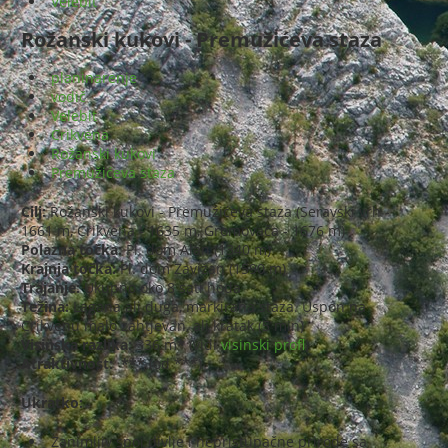
Velebit
Rožanski kukovi - Premužićeva staza
planinarenje
vodič
Velebit
Crikvena
Rožanski kukovi
Premužićeva staza
Cilj:
Rožanski kukovi - Premužićeva staza (Seravski vrh -
1661 m, Crikvena - 1635 m, Gromovača - 1676 m)
Polazna točka:
Pl. dom Alan (1340 m)
Krajnja točka:
Pl. dom Zavižan (1590 m)
Trajanje:
Ukupno oko 8 sati hoda
Težina:
Lagana ali duga, markirana staza. Uspon na
Crikvenu malo zahtjevan, ali kratak (5 min)
Visinska razlika:
336 m
*
(vidi
visinski profl
)
Atraktivnost: ***
(od ***)
Ukratko:
Zanimljiv spoj divlje i nepristupačne prirode sa