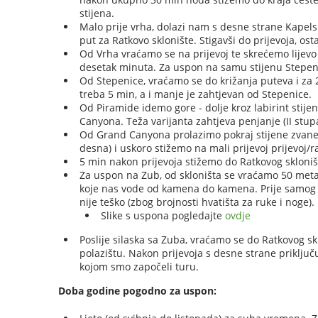
stijena.
Malo prije vrha, dolazi nam s desne strane Kapelsk
put za Ratkovo sklonište. Stigavši do prijevoja, os
Od Vrha vraćamo se na prijevoj te skrećemo lijevo
desetak minuta. Za uspon na samu stijenu Stepenic
Od Stepenice, vraćamo se do križanja puteva i za 
treba 5 min, a i manje je zahtjevan od Stepenice.
Od Piramide idemo gore - dolje kroz labirint stije
Canyona. Teža varijanta zahtjeva penjanje (II stupan
Od Grand Canyona prolazimo pokraj stijene zvane 
desna) i uskoro stižemo na mali prijevoj prijevoj/r
5 min nakon prijevoja stižemo do Ratkovog skloništa
Za uspon na Zub, od skloništa se vraćamo 50 metar
koje nas vode od kamena do kamena. Prije samog vr
nije teško (zbog brojnosti hvatišta za ruke i noge
Slike s uspona pogledajte
ovdje
Poslije silaska sa Zuba, vraćamo se do Ratkovog s
polazištu. Nakon prijevoja s desne strane priključ
kojom smo započeli turu.
Doba godine pogodno za uspon: