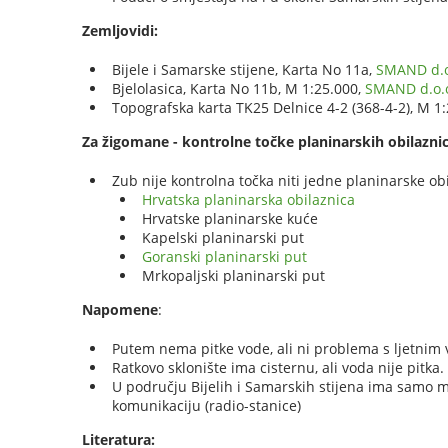
Zemljovidi:
Bijele i Samarske stijene, Karta No 11a,
SMAND d.o
Bjelolasica, Karta No 11b, M 1:25.000,
SMAND d.o.
Topografska karta TK25 Delnice 4-2 (368-4-2), M 1
Za žigomane - kontrolne točke planinarskih obilaznic
Zub nije kontrolna točka niti jedne planinarske obi
Hrvatska planinarska obilaznica
Hrvatske planinarske kuće
Kapelski planinarski put
Goranski planinarski put
Mrkopaljski planinarski put
Napomene
:
Putem nema pitke vode, ali ni problema s ljetnim
Ratkovo sklonište ima cisternu, ali voda nije pitka.
U području Bijelih i Samarskih stijena ima samo m
komunikaciju (radio-stanice)
Literatura: