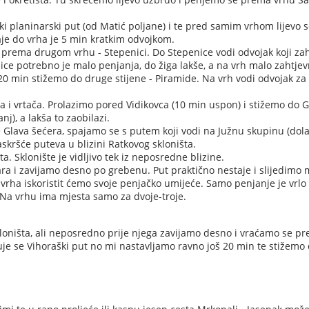
i planinarski put (od Matić poljane) i te pred samim vrhom lijevo 
taje do vrha je 5 min kratkim odvojkom.
 prema drugom vrhu - Stepenici. Do Stepenice vodi odvojak koji zah
e potrebno je malo penjanja, do žiga lakše, a na vrh malo zahtjevn
20 min stižemo do druge stijene - Piramide. Na vrh vodi odvojak za
na i vrtača. Prolazimo pored Vidikovca (10 min uspon) i stižemo do 
j), a lakša to zaobilazi.
Glava šećera, spajamo se s putem koji vodi na Južnu skupinu (dol
askršće puteva u blizini Ratkovog skloništa.
. Sklonište je vidljivo tek iz neposredne blizine.
a i zavijamo desno po grebenu. Put praktično nestaje i slijedimo 
ha iskoristit ćemo svoje penjačko umijeće. Samo penjanje je vrlo 
). Na vrhu ima mjesta samo za dvoje-troje.
kloništa, ali neposredno prije njega zavijamo desno i vraćamo se p
uje se Vihoraški put no mi nastavljamo ravno još 20 min te stižemo