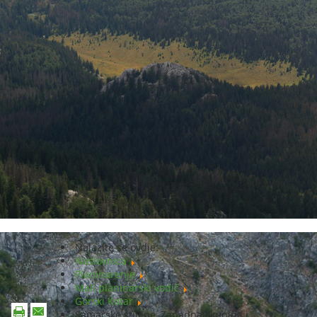
Nalazite se ovdje:
Naslovnica
Planinarenje
Mali planinarski vodič
Gorski Kotar
Samarske stijene, Zapadna skupina i