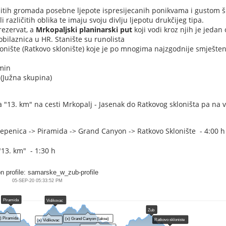
nitih gromada posebne ljepote ispresijecanih ponikvama i gustom
 različitih oblika te imaju svoju divlju ljepotu drukčijeg tipa.
rezervat, a
Mrkopaljski planinarski put
koji vodi kroz njih je jedan
 obilaznica u HR. Stanište su runolista
onište (Ratkovo sklonište) koje je po mnogima najzgodnije smješte
 min
 (Južna skupina)
ća "13. km" na cesti Mrkopalj - Jasenak do Ratkovog skloništa pa na 
epenica -> Piramida -> Grand Canyon -> Ratkovo Sklonište - 4:00 h
"13. km" - 1:30 h