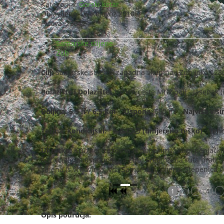
Kategorija:
Gorski kotar
Objavljeno: 05 Kolovoz 2016
Hitova: 25642
Samarske stijene
Zub
Cilj:
Samarske stijene, zapadna skupina i Zub (oko 128
Polazište i Dolazište:
13. km ceste Mrkopalj - Jasenak (i
Duljina: 5,5 h / 6,5 km U
spona
: 600 m;
Najviša visi
Težina:
Kondicijski
:
🥾🥾⚪⚪
(umjereno teško)
Tehn
Ukratko:
Kružna, izazovna (s ponekim lakšim penjački
opcionalnim usponom na Zub. Predložena ruta prati t
stijena (s vrhovima: Vrh Samarskih stijena, Stepenica 
1
2
3
4
5
Opis područja: