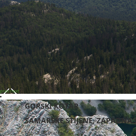
prev
next
GORSKI KOTAR
SAMARSKE STIJENE, ZAPADNA 
Napisao/la
Dražen