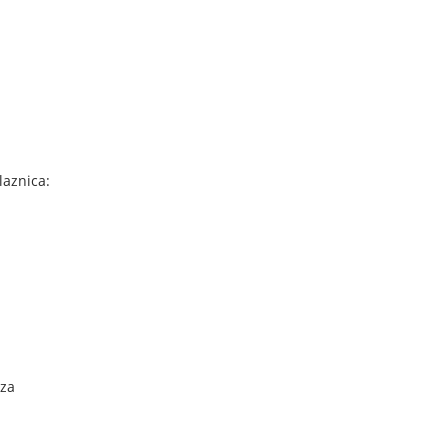
laznica:
 za