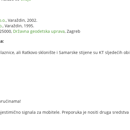
.o.
, Varaždin, 2002.
o.
, Varaždin, 1995.
:25000,
Državna geodetska uprava
, Zagreb
a:
laznice, ali Ratkovo sklonište i Samarske stijene su KT sljedećih obi
 vrućinama!
jestimično signala za mobitele. Preporuka je nositi druga sredstva