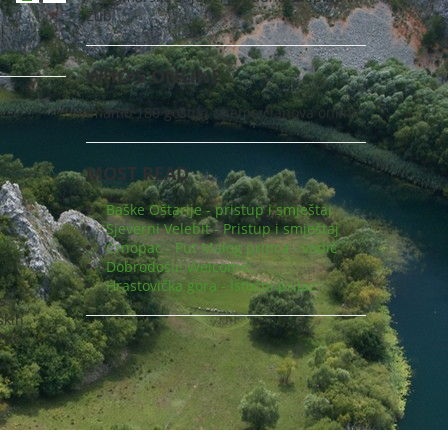
Zub
WHO'S ONLINE
Imamo 180 gostiju i nema članova online
MOST READ
Baške Oštarije - pristup i smještaj
Sjeverni Velebit - Pristup i smještaj
Crnopac - Put Malog princa - vodič
Dobrodošli! Welcome!
Hrastovička gora - Istočni prilaz
s
skih
Zub.