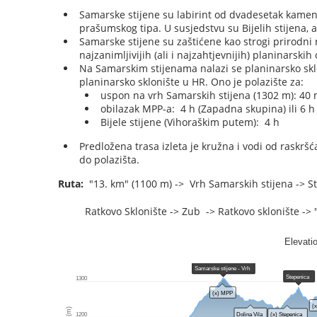
Samarske stijene su labirint od dvadesetak kame
prašumskog tipa. U susjedstvu su Bijelih stijena, ali
Samarske stijene su zaštićene kao strogi prirodni 
najzanimljivijih (ali i najzahtjevnijih) planinarskih
Na Samarskim stijenama nalazi se planinarsko skl
planinarsko sklonište u HR. Ono je polazište za:
uspon na vrh Samarskih stijena (1302 m): 40
obilazak MPP-a: 4 h (Zapadna skupina) ili 6 h
Bijele stijene (Vihoraškim putem): 4 h
Predložena trasa izleta je kružna i vodi od raskrš
do polazišta.
Ruta:
"13. km" (1100 m) -> Vrh Samarskih stijena -> St
Ratkovo Sklonište -> Zub -> Ratkovo sklonište -> 