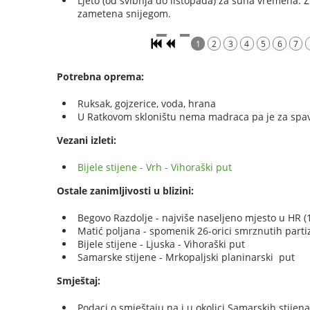
Ljeto (od svibnja do listopada) za suha vremena. Z
zametena snijegom.
1
2
3
4
5
6
7
Potrebna oprema:
Ruksak, gojzerice, voda, hrana
U Ratkovom skloništu nema madraca pa je za spava
Vezani izleti:
Bijele stijene - Vrh - Vihoraški put
Ostale zanimljivosti u blizini:
Begovo Razdolje - najviše naseljeno mjesto u HR (
Matić poljana - spomenik 26-orici smrznutih part
Bijele stijene - Ljuska - Vihoraški put
Samarske stijene - Mrkopaljski planinarski put
Smještaj:
Podaci o smještaju na i u okolici Samarskih stijen