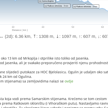
oko 13 km od Mrkoplja i otprilike isto toliko od Jasenka.
od Jasenka, ali je svakako preporučeno provjeriti njenu prohodnos
ne slijedeći putokaze za HOC Bjelolasicu. Ogulin je udaljen oko sa
ak 24 km od Ogulina.
kim stijenama) sa zemljovidima nalazi se
ovdje
sta koja vodi prema Samarskim stijenama. Krećemo se tom cestom 
za prema Ratkovom skloništu (i Vihoraškom putu). Nastavljamo ravno
i okretišta. Tu skrećemo lijevo uzbrdo i penjemo se prema vrhu S