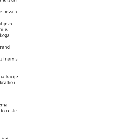
se odvaja
tijeva
ije.
 koga
Grand
azi nam s
markacije
kratko i
rema
 do ceste