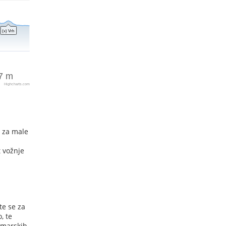
t za male
t vožnje
te se za
, te
amarskih