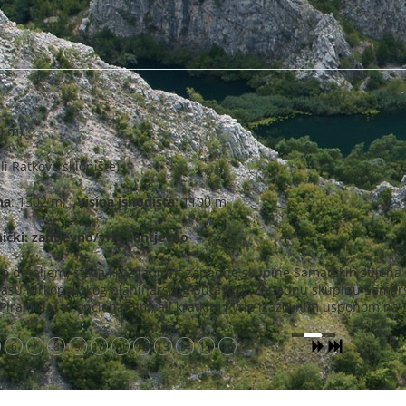
0 m)
li Ratkovo sklonište)
na
: 1302 m;
Visina ishodišta
: 1100 m
ički
: zahtjevno/vrlo zahtjevno
m detaljem) staza kroz labirint zapadne skupine Samarskih stijena 
rasu Mrkopaljskog planinarskog puta kroz Zapadnu skupinu Samar
i Piramida) te opcionalnim, ali kratkim i vrlo izazovnim usponom na 
6
7
8
9
10
11
12
13
14
15
16