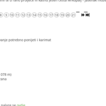
imi te u rano proljeće ili kasnu jesen cesta Mrkopalj - Jasenak može
8
9
10
11
12
13
14
15
16
17
18
19
20
21
nje potrebno ponijeti i karimat
1078 m)
izana
a nalaze se
ovdje