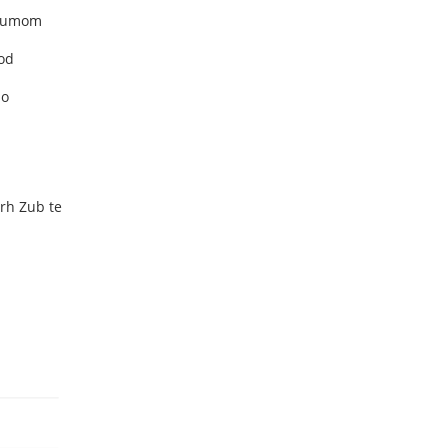
 šumom
 od
no
vrh Zub te