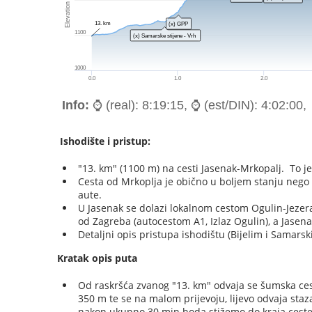
Ishodište i pristup:
"13. km" (1100 m) na cesti Jasenak-Mrkopalj. To je 
Cesta od Mrkoplja je obično u boljem stanju nego 
aute.
U Jasenak se dolazi lokalnom cestom Ogulin-Jezera
od Zagreba (autocestom A1, Izlaz Ogulin), a Jasen
Detaljni opis pristupa ishodištu (Bijelim i Samars
Kratak opis puta
Od raskršća zvanog "13. km" odvaja se šumska ce
350 m te se na malom prijevoju, lijevo odvaja sta
nakon ukupno 30 min hoda stižemo do kraja ceste 