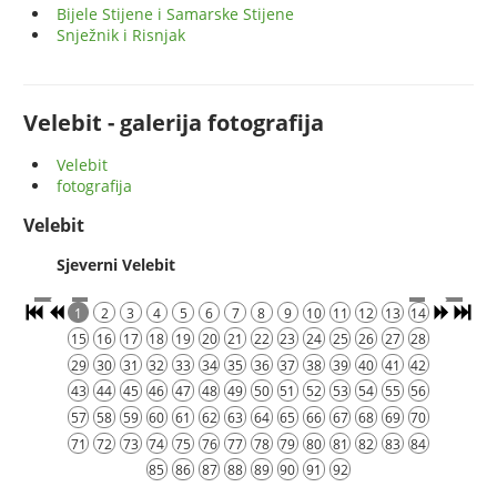
Bijele Stijene i Samarske Stijene
Snježnik i Risnjak
Velebit - galerija fotografija
Velebit
fotografija
Velebit
Sjeverni Velebit
1
2
3
4
5
6
7
8
9
10
11
12
13
14
15
16
17
18
19
20
21
22
23
24
25
26
27
28
29
30
31
32
33
34
35
36
37
38
39
40
41
42
43
44
45
46
47
48
49
50
51
52
53
54
55
56
57
58
59
60
61
62
63
64
65
66
67
68
69
70
71
72
73
74
75
76
77
78
79
80
81
82
83
84
85
86
87
88
89
90
91
92