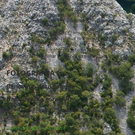
to be a full URL or a path relative to the image base
folder specified in the back-end but
galleries/hiking/banovina/hrastovacka_gora-
is neither a URL nor a relative path to an existing
summit
file or folder.
[SIGPLUS_EXCEPTION_SOURCE] Image source is expected
to be a full URL or a path relative to the image base
folder specified in the back-end but
galleries/gorski_kotar/bijele_stijene-
is neither a URL nor a relative path to an
vihor_trail
existing file or folder.
FOTOGRAFIJA
Banovina - foto galerija
Hrastovačka gora - Vrh
{gallery}galleries/hiking/banovina/hrastovacka_gora-
summit{/gallery}
Hrastovačka gora - panorame