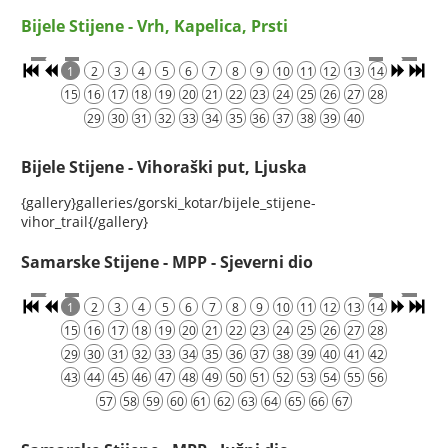
Bijele Stijene - Vrh, Kapelica, Prsti
1
2
3
4
5
6
7
8
9
10
11
12
13
14
15
16
17
18
19
20
21
22
23
24
25
26
27
28
29
30
31
32
33
34
35
36
37
38
39
40
Bijele Stijene - Vihoraški put, Ljuska
{gallery}galleries/gorski_kotar/bijele_stijene-
vihor_trail{/gallery}
Samarske Stijene - MPP - Sjeverni dio
1
2
3
4
5
6
7
8
9
10
11
12
13
14
15
16
17
18
19
20
21
22
23
24
25
26
27
28
29
30
31
32
33
34
35
36
37
38
39
40
41
42
43
44
45
46
47
48
49
50
51
52
53
54
55
56
57
58
59
60
61
62
63
64
65
66
67