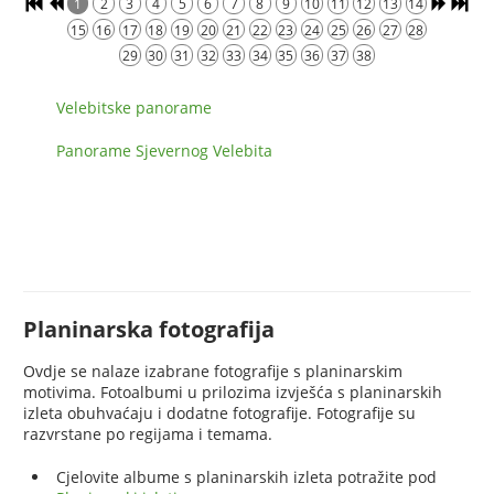
1
2
3
4
5
6
7
8
9
10
11
12
13
14
15
16
17
18
19
20
21
22
23
24
25
26
27
28
29
30
31
32
33
34
35
36
37
38
Velebitske panorame
Panorame Sjevernog Velebita
Planinarska fotografija
Ovdje se nalaze izabrane fotografije s planinarskim
motivima. Fotoalbumi u prilozima izvješća s planinarskih
izleta obuhvaćaju i dodatne fotografije. Fotografije su
razvrstane po regijama i temama.
Cjelovite albume s planinarskih izleta potražite pod