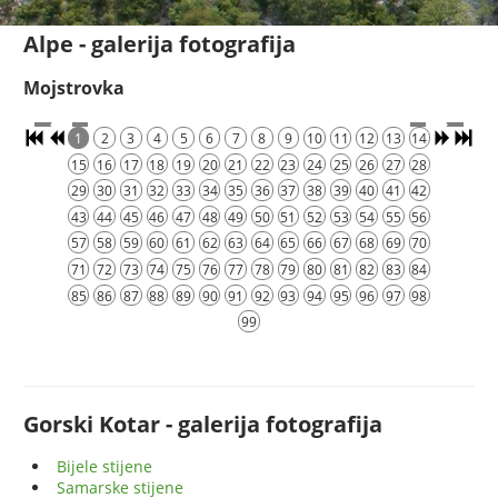
Alpe - galerija fotografija
Mojstrovka
1
2
3
4
5
6
7
8
9
10
11
12
13
14
15
16
17
18
19
20
21
22
23
24
25
26
27
28
29
30
31
32
33
34
35
36
37
38
39
40
41
42
43
44
45
46
47
48
49
50
51
52
53
54
55
56
57
58
59
60
61
62
63
64
65
66
67
68
69
70
71
72
73
74
75
76
77
78
79
80
81
82
83
84
85
86
87
88
89
90
91
92
93
94
95
96
97
98
99
Gorski Kotar - galerija fotografija
Bijele stijene
Samarske stijene