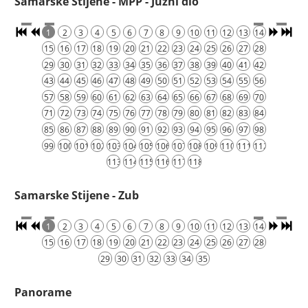
Samarske Stijene - MPP - Južni dio
1
2
3
4
5
6
7
8
9
10
11
12
13
14
15
16
17
18
19
20
21
22
23
24
25
26
27
28
29
30
31
32
33
34
35
36
37
38
39
40
41
42
43
44
45
46
47
48
49
50
51
52
53
54
55
56
57
58
59
60
61
62
63
64
65
66
67
68
69
70
71
72
73
74
75
76
77
78
79
80
81
82
83
84
85
86
87
88
89
90
91
92
93
94
95
96
97
98
99
100
101
102
103
104
105
106
107
108
109
110
111
112
113
114
115
116
117
118
Samarske Stijene - Zub
1
2
3
4
5
6
7
8
9
10
11
12
13
14
15
16
17
18
19
20
21
22
23
24
25
26
27
28
29
30
31
32
33
34
35
Panorame