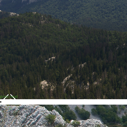
prev
next
×
Greška
[SIGPLUS_EXCEPTION_SOURCE] Image source is expected