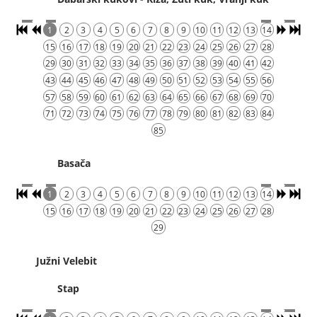
1
2
3
4
5
6
7
8
9
10
11
12
13
14
15
16
17
18
19
20
21
22
23
24
25
26
27
28
29
30
31
32
33
34
35
36
37
38
39
40
41
42
43
44
45
46
47
48
49
50
51
52
53
54
55
56
57
58
59
60
61
62
63
64
65
66
67
68
69
70
71
72
73
74
75
76
77
78
79
80
81
82
83
84
85
Basača
1
2
3
4
5
6
7
8
9
10
11
12
13
14
15
16
17
18
19
20
21
22
23
24
25
26
27
28
29
Južni Velebit
Stap