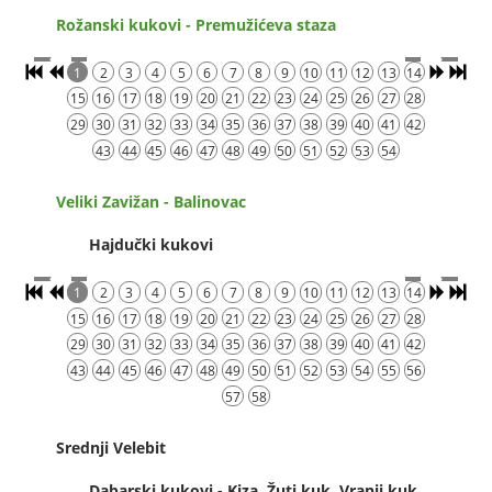
Rožanski kukovi - Premužićeva staza
1
2
3
4
5
6
7
8
9
10
11
12
13
14
15
16
17
18
19
20
21
22
23
24
25
26
27
28
29
30
31
32
33
34
35
36
37
38
39
40
41
42
43
44
45
46
47
48
49
50
51
52
53
54
Veliki Zavižan - Balinovac
Hajdučki kukovi
1
2
3
4
5
6
7
8
9
10
11
12
13
14
15
16
17
18
19
20
21
22
23
24
25
26
27
28
29
30
31
32
33
34
35
36
37
38
39
40
41
42
43
44
45
46
47
48
49
50
51
52
53
54
55
56
57
58
Srednji Velebit
Dabarski kukovi - Kiza, Žuti kuk, Vranji kuk