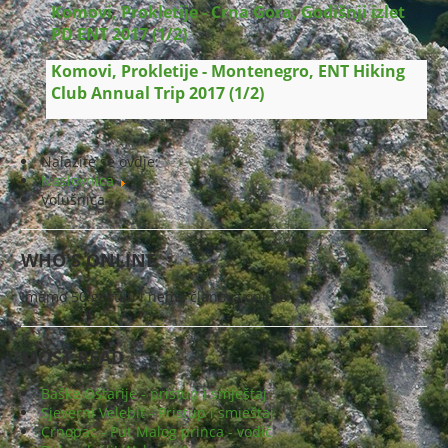
Komovi, Prokletije - Crna Gora, Godišnji izlet
PD ENT 2017 (1/2)
Komovi, Prokletije - Montenegro, ENT Hiking
Club Annual Trip 2017 (1/2)
Nalazite se ovdje:
Naslovnica
Volušnica
WHO'S ONLINE
Imamo 50 gostiju i nema članova online
MOST READ
Baške Oštarije - pristup i smještaj
Sjeverni Velebit - Pristup i smještaj
Crnopac - Put Malog princa - vodič