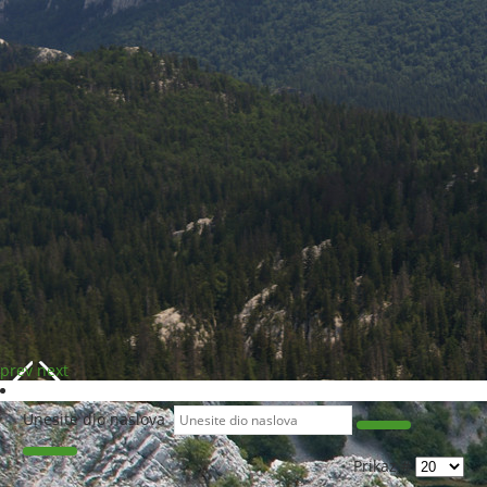
prev
next
Unesite dio naslova
Prikaz #