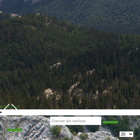
prev
next
Unesite dio naslova
Prikaz #