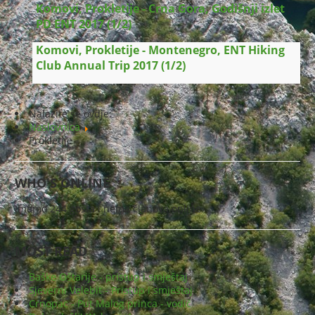
Komovi, Prokletije - Crna Gora, Godišnji izlet
PD ENT 2017 (1/2)
Komovi, Prokletije - Montenegro, ENT Hiking
Club Annual Trip 2017 (1/2)
Nalazite se ovdje:
Naslovnica
Prokletije
WHO'S ONLINE
Imamo 244 gosta i nema članova online
MOST READ
Baške Oštarije - pristup i smještaj
Sjeverni Velebit - Pristup i smještaj
Crnopac - Put Malog princa - vodič